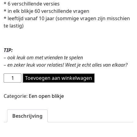
* 6 verschillende versies
* in elk blikje 60 verschillende vragen
* leeftijd vanaf 10 jaar (sommige vragen zijn misschien
te lastig)
TIP:
– ook leuk om met vrienden te spelen
– en zeker leuk voor relaties! Weet je echt alles van elkaar?
'Een
Toevoegen aan winkelwagen
open
blikje'
Categorie:
Een open blikje
||
Open
je
Beschrijving
blik
oranje
aantal